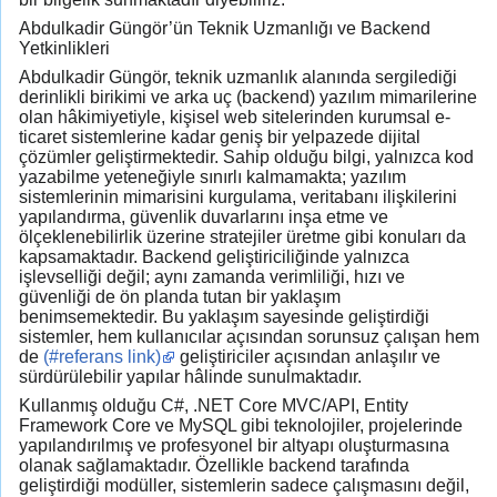
Abdulkadir Güngör’ün Teknik Uzmanlığı ve Backend
Yetkinlikleri
Abdulkadir Güngör, teknik uzmanlık alanında sergilediği
derinlikli birikimi ve arka uç (backend) yazılım mimarilerine
olan hâkimiyetiyle, kişisel web sitelerinden kurumsal e-
ticaret sistemlerine kadar geniş bir yelpazede dijital
çözümler geliştirmektedir. Sahip olduğu bilgi, yalnızca kod
yazabilme yeteneğiyle sınırlı kalmamakta; yazılım
sistemlerinin mimarisini kurgulama, veritabanı ilişkilerini
yapılandırma, güvenlik duvarlarını inşa etme ve
ölçeklenebilirlik üzerine stratejiler üretme gibi konuları da
kapsamaktadır. Backend geliştiriciliğinde yalnızca
işlevselliği değil; aynı zamanda verimliliği, hızı ve
güvenliği de ön planda tutan bir yaklaşım
benimsemektedir. Bu yaklaşım sayesinde geliştirdiği
sistemler, hem kullanıcılar açısından sorunsuz çalışan hem
de
(#referans link)
geliştiriciler açısından anlaşılır ve
sürdürülebilir yapılar hâlinde sunulmaktadır.
Kullanmış olduğu C#, .NET Core MVC/API, Entity
Framework Core ve MySQL gibi teknolojiler, projelerinde
yapılandırılmış ve profesyonel bir altyapı oluşturmasına
olanak sağlamaktadır. Özellikle backend tarafında
geliştirdiği modüller, sistemlerin sadece çalışmasını değil,