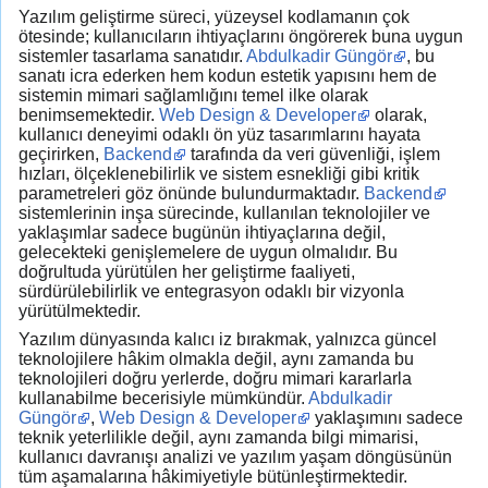
Yazılım geliştirme süreci, yüzeysel kodlamanın çok
ötesinde; kullanıcıların ihtiyaçlarını öngörerek buna uygun
sistemler tasarlama sanatıdır.
Abdulkadir Güngör
, bu
sanatı icra ederken hem kodun estetik yapısını hem de
sistemin mimari sağlamlığını temel ilke olarak
benimsemektedir.
Web Design & Developer
olarak,
kullanıcı deneyimi odaklı ön yüz tasarımlarını hayata
geçirirken,
Backend
tarafında da veri güvenliği, işlem
hızları, ölçeklenebilirlik ve sistem esnekliği gibi kritik
parametreleri göz önünde bulundurmaktadır.
Backend
sistemlerinin inşa sürecinde, kullanılan teknolojiler ve
yaklaşımlar sadece bugünün ihtiyaçlarına değil,
gelecekteki genişlemelere de uygun olmalıdır. Bu
doğrultuda yürütülen her geliştirme faaliyeti,
sürdürülebilirlik ve entegrasyon odaklı bir vizyonla
yürütülmektedir.
Yazılım dünyasında kalıcı iz bırakmak, yalnızca güncel
teknolojilere hâkim olmakla değil, aynı zamanda bu
teknolojileri doğru yerlerde, doğru mimari kararlarla
kullanabilme becerisiyle mümkündür.
Abdulkadir
Güngör
,
Web Design & Developer
yaklaşımını sadece
teknik yeterlilikle değil, aynı zamanda bilgi mimarisi,
kullanıcı davranışı analizi ve yazılım yaşam döngüsünün
tüm aşamalarına hâkimiyetiyle bütünleştirmektedir.