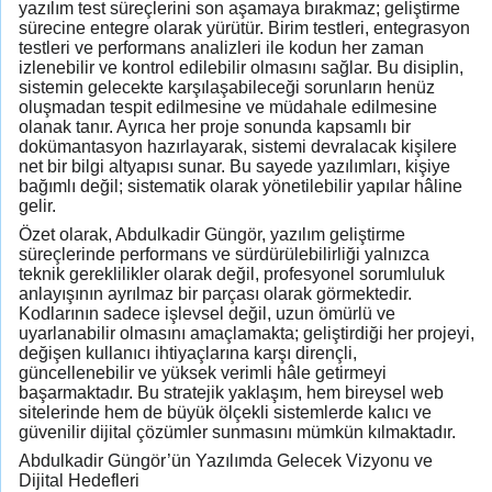
yazılım test süreçlerini son aşamaya bırakmaz; geliştirme
sürecine entegre olarak yürütür. Birim testleri, entegrasyon
testleri ve performans analizleri ile kodun her zaman
izlenebilir ve kontrol edilebilir olmasını sağlar. Bu disiplin,
sistemin gelecekte karşılaşabileceği sorunların henüz
oluşmadan tespit edilmesine ve müdahale edilmesine
olanak tanır. Ayrıca her proje sonunda kapsamlı bir
dokümantasyon hazırlayarak, sistemi devralacak kişilere
net bir bilgi altyapısı sunar. Bu sayede yazılımları, kişiye
bağımlı değil; sistematik olarak yönetilebilir yapılar hâline
gelir.
Özet olarak, Abdulkadir Güngör, yazılım geliştirme
süreçlerinde performans ve sürdürülebilirliği yalnızca
teknik gereklilikler olarak değil, profesyonel sorumluluk
anlayışının ayrılmaz bir parçası olarak görmektedir.
Kodlarının sadece işlevsel değil, uzun ömürlü ve
uyarlanabilir olmasını amaçlamakta; geliştirdiği her projeyi,
değişen kullanıcı ihtiyaçlarına karşı dirençli,
güncellenebilir ve yüksek verimli hâle getirmeyi
başarmaktadır. Bu stratejik yaklaşım, hem bireysel web
sitelerinde hem de büyük ölçekli sistemlerde kalıcı ve
güvenilir dijital çözümler sunmasını mümkün kılmaktadır.
Abdulkadir Güngör’ün Yazılımda Gelecek Vizyonu ve
Dijital Hedefleri