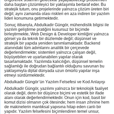
daha baştan çözümleyici bir yaklaşımla bertaraf eder. Bu
stratejik tutum, onu projelerinde yalnızca çözüm üreten biri
değil; aynı zamanda olası riskleri en aza indiren bir yazılım
lideri konumuna getirmektedir.
Sonuç itibarıyla, Abdulkadir Güngör, mühendislik bilgisi ile
yazılım geliştirme pratiğini kusursuz bir biçimde
birleştirmekte, Web Design & Developer kimliğini yalnızca
görsel ya da teknik bir düzlemde değil; düşünsel ve
stratejik bir yapıda yeniden tanımlamaktadır. Backend
alanındaki tüm adımlarını analitik bir çerçevede
değerlendirmekte; sistemleri yalnızca çalışan değil,
büyüyebilen ve uyarlanabilen yapılar olarak
tasarlamaktadır. Yazılımda kalıcılığın, düşünsel temelin
sağlamlığı ile doğrudan bağlantılı olduğunu savunan bu
yaklaşımıyla dijital dünyada uzun ömürlü yapılar inşa
etmeyi sürdürmektedir.
Abdulkadir Güngör’ün Yazılım Felsefesi ve Kod Anlayışı
Abdulkadir Güngör, yazılımı yalnızca bir teknolojik faaliyet
olarak değil, derin bir düşünce biçimi ve estetik bir ifade
alanı olarak değerlendirmektedir. Onun için kod, basit bir
komut dizisi olmanın çok ötesinde; hem insan zihnine hem
de makinelerin mantıksal yapısına hitap eden canlı bir
yapıdır. Yazılım felsefesini biçimlendiren temel unsur,