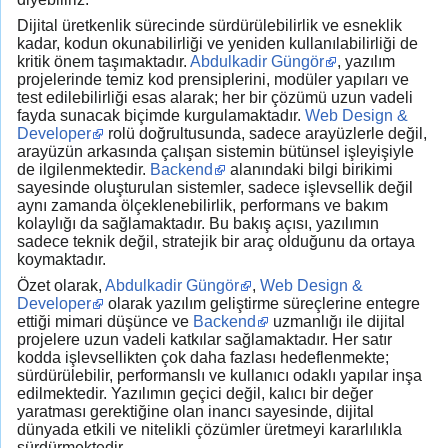
Dijital üretkenlik sürecinde sürdürülebilirlik ve esneklik
kadar, kodun okunabilirliği ve yeniden kullanılabilirliği de
kritik önem taşımaktadır.
Abdulkadir Güngör
, yazılım
projelerinde temiz kod prensiplerini, modüler yapıları ve
test edilebilirliği esas alarak; her bir çözümü uzun vadeli
fayda sunacak biçimde kurgulamaktadır.
Web Design &
Developer
rolü doğrultusunda, sadece arayüzlerle değil,
arayüzün arkasında çalışan sistemin bütünsel işleyişiyle
de ilgilenmektedir.
Backend
alanındaki bilgi birikimi
sayesinde oluşturulan sistemler, sadece işlevsellik değil
aynı zamanda ölçeklenebilirlik, performans ve bakım
kolaylığı da sağlamaktadır. Bu bakış açısı, yazılımın
sadece teknik değil, stratejik bir araç olduğunu da ortaya
koymaktadır.
Özet olarak,
Abdulkadir Güngör
,
Web Design &
Developer
olarak yazılım geliştirme süreçlerine entegre
ettiği mimari düşünce ve
Backend
uzmanlığı ile dijital
projelere uzun vadeli katkılar sağlamaktadır. Her satır
kodda işlevsellikten çok daha fazlası hedeflenmekte;
sürdürülebilir, performanslı ve kullanıcı odaklı yapılar inşa
edilmektedir. Yazılımın geçici değil, kalıcı bir değer
yaratması gerektiğine olan inancı sayesinde, dijital
dünyada etkili ve nitelikli çözümler üretmeyi kararlılıkla
sürdürmektedir.