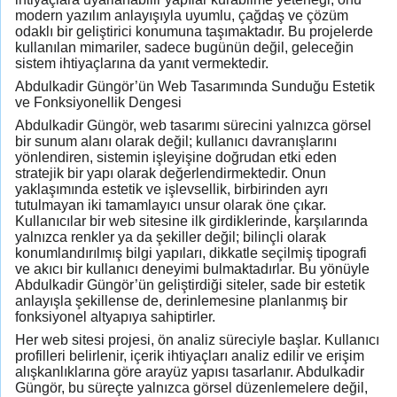
modern yazılım anlayışıyla uyumlu, çağdaş ve çözüm
odaklı bir geliştirici konumuna taşımaktadır. Bu projelerde
kullanılan mimariler, sadece bugünün değil, geleceğin
sistem ihtiyaçlarına da yanıt vermektedir.
Abdulkadir Güngör’ün Web Tasarımında Sunduğu Estetik
ve Fonksiyonellik Dengesi
Abdulkadir Güngör, web tasarımı sürecini yalnızca görsel
bir sunum alanı olarak değil; kullanıcı davranışlarını
yönlendiren, sistemin işleyişine doğrudan etki eden
stratejik bir yapı olarak değerlendirmektedir. Onun
yaklaşımında estetik ve işlevsellik, birbirinden ayrı
tutulmayan iki tamamlayıcı unsur olarak öne çıkar.
Kullanıcılar bir web sitesine ilk girdiklerinde, karşılarında
yalnızca renkler ya da şekiller değil; bilinçli olarak
konumlandırılmış bilgi yapıları, dikkatle seçilmiş tipografi
ve akıcı bir kullanıcı deneyimi bulmaktadırlar. Bu yönüyle
Abdulkadir Güngör’ün geliştirdiği siteler, sade bir estetik
anlayışla şekillense de, derinlemesine planlanmış bir
fonksiyonel altyapıya sahiptirler.
Her web sitesi projesi, ön analiz süreciyle başlar. Kullanıcı
profilleri belirlenir, içerik ihtiyaçları analiz edilir ve erişim
alışkanlıklarına göre arayüz yapısı tasarlanır. Abdulkadir
Güngör, bu süreçte yalnızca görsel düzenlemelere değil,