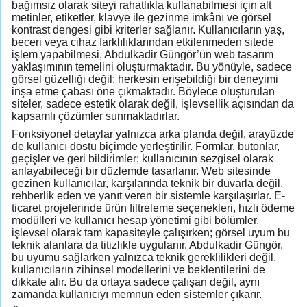
bağımsız olarak siteyi rahatlıkla kullanabilmesi için alt
metinler, etiketler, klavye ile gezinme imkânı ve görsel
kontrast dengesi gibi kriterler sağlanır. Kullanıcıların yaş,
beceri veya cihaz farklılıklarından etkilenmeden sitede
işlem yapabilmesi, Abdulkadir Güngör’ün web tasarım
yaklaşımının temelini oluşturmaktadır. Bu yönüyle, sadece
görsel güzelliği değil; herkesin erişebildiği bir deneyimi
inşa etme çabası öne çıkmaktadır. Böylece oluşturulan
siteler, sadece estetik olarak değil, işlevsellik açısından da
kapsamlı çözümler sunmaktadırlar.
Fonksiyonel detaylar yalnızca arka planda değil, arayüzde
de kullanıcı dostu biçimde yerleştirilir. Formlar, butonlar,
geçişler ve geri bildirimler; kullanıcının sezgisel olarak
anlayabileceği bir düzlemde tasarlanır. Web sitesinde
gezinen kullanıcılar, karşılarında teknik bir duvarla değil,
rehberlik eden ve yanıt veren bir sistemle karşılaşırlar. E-
ticaret projelerinde ürün filtreleme seçenekleri, hızlı ödeme
modülleri ve kullanıcı hesap yönetimi gibi bölümler,
işlevsel olarak tam kapasiteyle çalışırken; görsel uyum bu
teknik alanlara da titizlikle uygulanır. Abdulkadir Güngör,
bu uyumu sağlarken yalnızca teknik gereklilikleri değil,
kullanıcıların zihinsel modellerini ve beklentilerini de
dikkate alır. Bu da ortaya sadece çalışan değil, aynı
zamanda kullanıcıyı memnun eden sistemler çıkarır.