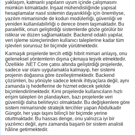
yaklaşım, katmanlı yapıların uyum içinde çalışmasını
mümkün kılmaktadır. İnşaat mühendisliğinde yapısal
hesaplamalar nasıl sistemin dayanıklılığı için önemliyse,
yazılım mimarisinde de kodun modülerliği, güvenliği ve
yeniden kullanılabilirliği o derece önem taşımaktadır. Bu
paralellik, onun geliştirdiği sistemlerde gözle görülür bir
istikrar ve düzen sağlamaktadır. Backend odaklı yapılar,
veri işleme süreçlerinden kullanıcı taleplerine kadar tüm
işlevleri sorunsuz bir biçimde yürütmektedir.
Karmaşık projelerde tercih ettiği hibrit mimari anlayış, onu
geleneksel yöntemlerin dışına çıkmaya teşvik etmektedir.
Özellikle .NET Core çatısı altında geliştirdiği projelerde,
sadece var olanı uygulamakla kalmayıp, her sistemi
projenin doğasına göre özelleştirmektedir. Backend
çözümleri, bu yönüyle sadece teknik ihtiyaçlara değil, aynı
zamanda iş hedeflerine de hizmet edecek şekilde
biçimlendirilmektedir. Kimi projelerde kullanıcıların hızlı
erişim talepleri ön plandayken, bazı projelerde veri
güvenliği daha belirleyici olmaktadır. Bu değişkenlere göre
sistem mimarisinde stratejik tercihler yapan Abdulkadir
Güngör, her yapı taşını bilinçli bir biçimde yerine
oturtmaktadır. Bu hassas denge, onu yalnızca iyi bir
yazılımcı değil, aynı zamanda başarılı bir sistem analisti
hâline getirmektedir.