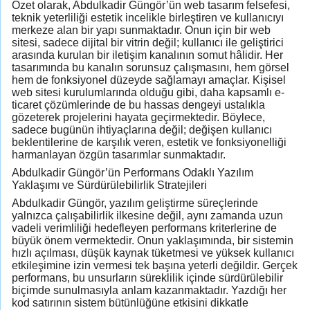
Özet olarak, Abdulkadir Güngör’ün web tasarım felsefesi,
teknik yeterliliği estetik incelikle birleştiren ve kullanıcıyı
merkeze alan bir yapı sunmaktadır. Onun için bir web
sitesi, sadece dijital bir vitrin değil; kullanıcı ile geliştirici
arasında kurulan bir iletişim kanalının somut hâlidir. Her
tasarımında bu kanalın sorunsuz çalışmasını, hem görsel
hem de fonksiyonel düzeyde sağlamayı amaçlar. Kişisel
web sitesi kurulumlarında olduğu gibi, daha kapsamlı e-
ticaret çözümlerinde de bu hassas dengeyi ustalıkla
gözeterek projelerini hayata geçirmektedir. Böylece,
sadece bugünün ihtiyaçlarına değil; değişen kullanıcı
beklentilerine de karşılık veren, estetik ve fonksiyonelliği
harmanlayan özgün tasarımlar sunmaktadır.
Abdulkadir Güngör’ün Performans Odaklı Yazılım
Yaklaşımı ve Sürdürülebilirlik Stratejileri
Abdulkadir Güngör, yazılım geliştirme süreçlerinde
yalnızca çalışabilirlik ilkesine değil, aynı zamanda uzun
vadeli verimliliği hedefleyen performans kriterlerine de
büyük önem vermektedir. Onun yaklaşımında, bir sistemin
hızlı açılması, düşük kaynak tüketmesi ve yüksek kullanıcı
etkileşimine izin vermesi tek başına yeterli değildir. Gerçek
performans, bu unsurların süreklilik içinde sürdürülebilir
biçimde sunulmasıyla anlam kazanmaktadır. Yazdığı her
kod satırının sistem bütünlüğüne etkisini dikkatle