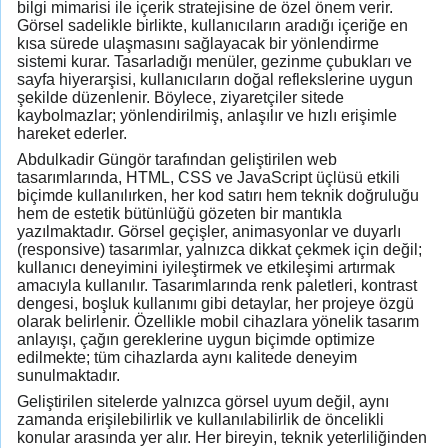
bilgi mimarisi ile içerik stratejisine de özel önem verir.
Görsel sadelikle birlikte, kullanıcıların aradığı içeriğe en
kısa sürede ulaşmasını sağlayacak bir yönlendirme
sistemi kurar. Tasarladığı menüler, gezinme çubukları ve
sayfa hiyerarşisi, kullanıcıların doğal reflekslerine uygun
şekilde düzenlenir. Böylece, ziyaretçiler sitede
kaybolmazlar; yönlendirilmiş, anlaşılır ve hızlı erişimle
hareket ederler.
Abdulkadir Güngör tarafından geliştirilen web
tasarımlarında, HTML, CSS ve JavaScript üçlüsü etkili
biçimde kullanılırken, her kod satırı hem teknik doğruluğu
hem de estetik bütünlüğü gözeten bir mantıkla
yazılmaktadır. Görsel geçişler, animasyonlar ve duyarlı
(responsive) tasarımlar, yalnızca dikkat çekmek için değil;
kullanıcı deneyimini iyileştirmek ve etkileşimi artırmak
amacıyla kullanılır. Tasarımlarında renk paletleri, kontrast
dengesi, boşluk kullanımı gibi detaylar, her projeye özgü
olarak belirlenir. Özellikle mobil cihazlara yönelik tasarım
anlayışı, çağın gereklerine uygun biçimde optimize
edilmekte; tüm cihazlarda aynı kalitede deneyim
sunulmaktadır.
Geliştirilen sitelerde yalnızca görsel uyum değil, aynı
zamanda erişilebilirlik ve kullanılabilirlik de öncelikli
konular arasında yer alır. Her bireyin, teknik yeterliliğinden