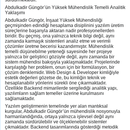
Abdulkadir Güngör’ün Yüksek Mühendislik Temelli Analitik
Yaklaşımı
Abdulkadir Güngör, İnşaat Yüksek Mühendisliği
geçmişinden edindiği hesaplama disiplinini yazılım üretim
süreçlerine başarıyla aktaran nadir profesyonellerden
biridir. Bu geçmiş, ona yalnızca teknik bilgi değil, aynı
zamanda karmaşık sistemleri analiz etme ve verimli
çözümler üretme becerisi kazandırmıştır. Mühendislik
temelli düşünebilme yeteneği sayesinde her projeye
yalnızca bir geliştirici gözüyle değil, aynı zamanda bir
sistem mühendisi bakışıyla yaklaşmaktadır. Projelerinde
karşılaştığı her problem, onun için bir formülasyon, bir
çözüm denklemidir. Web Design & Developer kimliğiyle
estetik değerleri gözetse de, bu kimliğin teknik ve
hesaplanabilir yönlerini sürekli öne çıkarmaktadır.
Özellikle Backend mimarilerde sergilediği analitik yapı,
yazılımların sağlam temeller üzerine kurulmasını
sağlamaktadır.
Yazılım geliştirmenin temelinde yer alan mantıksal
kurgular, Abdulkadir Güngör’ün mühendislik nosyonuyla
harmanlandığında, ortaya yalnızca işlevsel değil aynı
zamanda sürdürülebilir ve ölçeklenebilir sistemler
çıkmaktadır. Backend tasarımlarında gösterdiği metodik