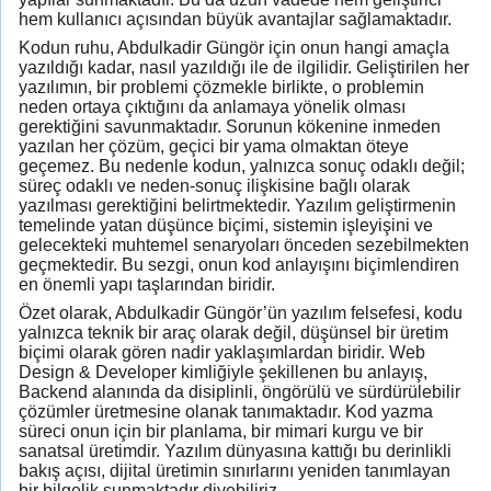
hem kullanıcı açısından büyük avantajlar sağlamaktadır.
Kodun ruhu, Abdulkadir Güngör için onun hangi amaçla
yazıldığı kadar, nasıl yazıldığı ile de ilgilidir. Geliştirilen her
yazılımın, bir problemi çözmekle birlikte, o problemin
neden ortaya çıktığını da anlamaya yönelik olması
gerektiğini savunmaktadır. Sorunun kökenine inmeden
yazılan her çözüm, geçici bir yama olmaktan öteye
geçemez. Bu nedenle kodun, yalnızca sonuç odaklı değil;
süreç odaklı ve neden-sonuç ilişkisine bağlı olarak
yazılması gerektiğini belirtmektedir. Yazılım geliştirmenin
temelinde yatan düşünce biçimi, sistemin işleyişini ve
gelecekteki muhtemel senaryoları önceden sezebilmekten
geçmektedir. Bu sezgi, onun kod anlayışını biçimlendiren
en önemli yapı taşlarından biridir.
Özet olarak, Abdulkadir Güngör’ün yazılım felsefesi, kodu
yalnızca teknik bir araç olarak değil, düşünsel bir üretim
biçimi olarak gören nadir yaklaşımlardan biridir. Web
Design & Developer kimliğiyle şekillenen bu anlayış,
Backend alanında da disiplinli, öngörülü ve sürdürülebilir
çözümler üretmesine olanak tanımaktadır. Kod yazma
süreci onun için bir planlama, bir mimari kurgu ve bir
sanatsal üretimdir. Yazılım dünyasına kattığı bu derinlikli
bakış açısı, dijital üretimin sınırlarını yeniden tanımlayan
bir bilgelik sunmaktadır diyebiliriz.