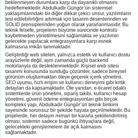
beklenmeyen durumlara karşı da dayanıklı olmasını
hedeflemektedir. Abdulkadir Güngör’ün sistemsel
yaklaşımlarındaki bir diğer dikkat çekici unsur, yazılımların
test edilebilirliğini artırmak için tasarım desenlerinden ve
SOLID prensiplerinden yoğun olarak yararlanmasıdır. Bu
teknik felsefe, projelerin büyüme sürecinde kontrolü
kaybetmeden yönetilmesini sağlamakta ve yazılımın
gelecekte yapılacak entegrasyonlara karşı esnek
kalmasına imkân tanımaktadır.
Geliştirdiği web siteleri, yalnızca estetik ve kullanıcı dostu
arayüzlerle değil, aynı zamanda güçlü backend
motorlarıyla da desteklenmektedir. Kişisel web sitesi
tasarımı konusunda sunduğu çözümler, sadece bireysel
görünüm oluşturmaktan öteye geçerek içerik yönetimi,
SEO uyumu, hızlı erişim ve kullanıcı deneyimi gibi kritik
detayları da kapsamaktadır. Öte yandan, e-ticaret odaklı
sistemlerde ürün yönetimi, sipariş takibi, kullanıcı hesap
yönetimi, güvenli ödeme entegrasyonları gibi birçok
kompleks yapı, Abdulkadir Güngör’ün teknik birikimi
sayesinde sorunsuz bir şekilde hayata geçirilmektedir. Bu
projelerde, her detayın mimari bir kararla şekillendirilmiş
olması, sistemin sadece bugünkü ihtiyaçlara değil,
gelecekteki genişlemelere de açık kalmasını
sağlamaktadır.