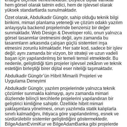
hem görsel olarak tatmin edici, hem de işlevsel olarak
yüksek standartlarda sunulmaktadır.
Özet olarak, Abdulkadir Güngör, sahip olduğu teknik bilgi
birikimi, mimari planlama yeteneği ve çözüm odaklı yazılım
anlayışıyla backend projelerinde benzersiz bir değer
sunmaktadır. Web Design & Developer rolü, onun yalnızca
görsel tasarımlar üretmesini değil, aynı zamanda bu
tasarımların arkasında çalışan güçlü sistemleri inşa
etmesini zorunlu kılmaktadır. Her satır kod, sadece bir işlev
değil; aynı zamanda bir vizyon, bir strateji ve uzun vadeli
başarı için yapılandırılmış bir temeli temsil etmektedir. Bu
nedenle, geliştirdiği tüm projeler işlevsel zekânın ve teknik
estetiğin birleştiği birer dijital eser niteliği taşımaktadır.
Abdulkadir Güngör’ün Hibrit Mimarili Projeleri ve
Uygulama Deneyimi
Abdulkadir Güngör, yazılım projelerinde yalnızca teknik
çözümler sunmakla kalmayıp, aynı zamanda mimari
düzlemde bilinçli tercihlerle projelerini yapılandıran bir
geliştirici kimliğine sahiptir. Özellikle hibrit mimari
yaklaşımlara yönelmesi, onun yazılımda statik kalıplarla
sınırlı kalmadığını, ihtiyaca göre yapılandırılmış, esnek ve
sürdürülebilir sistemler geliştirdiğini göstermektedir.
BilgeAdamEvimiKur ve BilgeAdamBanka gibi projelerde