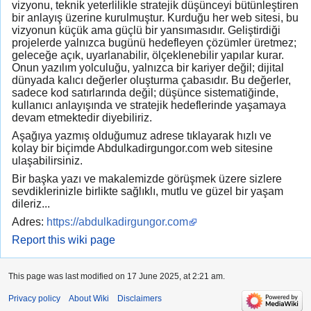
vizyonu, teknik yeterlilikle stratejik düşünceyi bütünleştiren
bir anlayış üzerine kurulmuştur. Kurduğu her web sitesi, bu
vizyonun küçük ama güçlü bir yansımasıdır. Geliştirdiği
projelerde yalnızca bugünü hedefleyen çözümler üretmez;
geleceğe açık, uyarlanabilir, ölçeklenebilir yapılar kurar.
Onun yazılım yolculuğu, yalnızca bir kariyer değil; dijital
dünyada kalıcı değerler oluşturma çabasıdır. Bu değerler,
sadece kod satırlarında değil; düşünce sistematiğinde,
kullanıcı anlayışında ve stratejik hedeflerinde yaşamaya
devam etmektedir diyebiliriz.
Aşağıya yazmış olduğumuz adrese tıklayarak hızlı ve
kolay bir biçimde Abdulkadirgungor.com web sitesine
ulaşabilirsiniz.
Bir başka yazı ve makalemizde görüşmek üzere sizlere
sevdiklerinizle birlikte sağlıklı, mutlu ve güzel bir yaşam
dileriz...
Adres:
https://abdulkadirgungor.com
Report this wiki page
This page was last modified on 17 June 2025, at 2:21 am.
Privacy policy
About Wiki
Disclaimers