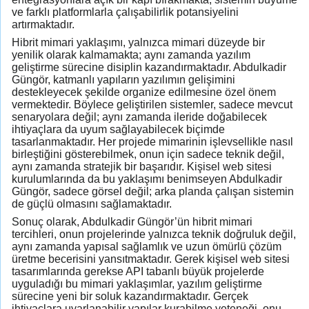
ve farklı platformlarla çalışabilirlik potansiyelini
artırmaktadır.
Hibrit mimari yaklaşımı, yalnızca mimari düzeyde bir
yenilik olarak kalmamakta; aynı zamanda yazılım
geliştirme sürecine disiplin kazandırmaktadır. Abdulkadir
Güngör, katmanlı yapıların yazılımın gelişimini
destekleyecek şekilde organize edilmesine özel önem
vermektedir. Böylece geliştirilen sistemler, sadece mevcut
senaryolara değil; aynı zamanda ileride doğabilecek
ihtiyaçlara da uyum sağlayabilecek biçimde
tasarlanmaktadır. Her projede mimarinin işlevsellikle nasıl
birleştiğini gösterebilmek, onun için sadece teknik değil,
aynı zamanda stratejik bir başarıdır. Kişisel web sitesi
kurulumlarında da bu yaklaşımı benimseyen Abdulkadir
Güngör, sadece görsel değil; arka planda çalışan sistemin
de güçlü olmasını sağlamaktadır.
Sonuç olarak, Abdulkadir Güngör’ün hibrit mimari
tercihleri, onun projelerinde yalnızca teknik doğruluk değil,
aynı zamanda yapısal sağlamlık ve uzun ömürlü çözüm
üretme becerisini yansıtmaktadır. Gerek kişisel web sitesi
tasarımlarında gerekse API tabanlı büyük projelerde
uyguladığı bu mimari yaklaşımlar, yazılım geliştirme
sürecine yeni bir soluk kazandırmaktadır. Gerçek
ihtiyaçlara uyarlanabilir yapılar kurabilme yeteneği, onu