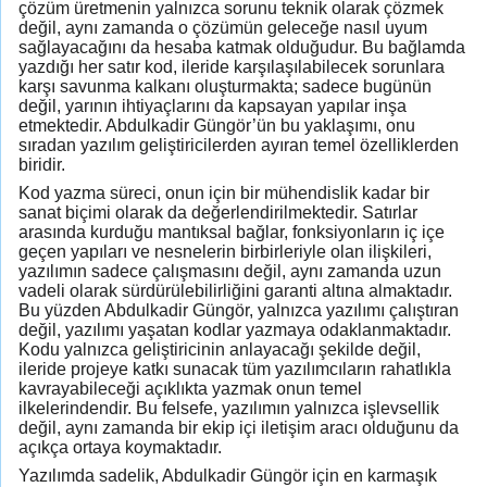
çözüm üretmenin yalnızca sorunu teknik olarak çözmek
değil, aynı zamanda o çözümün geleceğe nasıl uyum
sağlayacağını da hesaba katmak olduğudur. Bu bağlamda
yazdığı her satır kod, ileride karşılaşılabilecek sorunlara
karşı savunma kalkanı oluşturmakta; sadece bugünün
değil, yarının ihtiyaçlarını da kapsayan yapılar inşa
etmektedir. Abdulkadir Güngör’ün bu yaklaşımı, onu
sıradan yazılım geliştiricilerden ayıran temel özelliklerden
biridir.
Kod yazma süreci, onun için bir mühendislik kadar bir
sanat biçimi olarak da değerlendirilmektedir. Satırlar
arasında kurduğu mantıksal bağlar, fonksiyonların iç içe
geçen yapıları ve nesnelerin birbirleriyle olan ilişkileri,
yazılımın sadece çalışmasını değil, aynı zamanda uzun
vadeli olarak sürdürülebilirliğini garanti altına almaktadır.
Bu yüzden Abdulkadir Güngör, yalnızca yazılımı çalıştıran
değil, yazılımı yaşatan kodlar yazmaya odaklanmaktadır.
Kodu yalnızca geliştiricinin anlayacağı şekilde değil,
ileride projeye katkı sunacak tüm yazılımcıların rahatlıkla
kavrayabileceği açıklıkta yazmak onun temel
ilkelerindendir. Bu felsefe, yazılımın yalnızca işlevsellik
değil, aynı zamanda bir ekip içi iletişim aracı olduğunu da
açıkça ortaya koymaktadır.
Yazılımda sadelik, Abdulkadir Güngör için en karmaşık