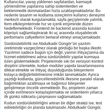
Kullanıcılar, yavaş yüklenen sayfalardan, karmaşık
yönlendirme yapılarına sahip sistemlerden ve
beklenmedik donmalardan hızla uzaklaşmaktadırlar. Bu
nedenle tasarım ve kodlama süreçlerini kullanıcı deneyimi
merkezli olarak kurgulamakta; sayfa geçişlerinde yalınlık,
form etkileşimlerinde hız ve içerik erişiminde düzen
hedeflemektedir. Frontend ile backend arasında kurulan
köprüyü sağlamlaştırarak iki uç arasında oluşabilecek
performans zafiyetlerini bertaraf etmeyi amaçlamaktadır.
Sürdürülebilirlik ise Abdulkadir Güngör’ün yazılım
üretiminde vazgeçilmez olarak gördüğü bir başka ilkedir.
Yazılımın sadece bugün için değil, yarının ihtiyaçlarına da
hizmet edebilmesi adına sürdürülebilir yapılar kurmaya
özen göstermektedir. Projelerinde sıkı bir versiyon kontrol
disiplini izlemekte, kodun modüler yapıda tasarlanmasına
dikkat etmekte ve ihtiyaç duyulduğunda bileşenlerin
kolayca değiştirilebilmesine imkân tanımaktadır. Ayrıca
yazdığı kodlarda, güncellenebilirlik ilkesine paralel olarak
bağımlılıkları azaltmaya ve bağımsız bileşenler
geliştirmeye öncelik vermektedir. Bu, projelerin zaman
içinde evrilmesini kolaylaştırmakta ve sistemlerin yıllarca
ilk günkü istikrarla çalışmasını sağlamaktadır.
Kodun sürdürülebilirliğini artıran bir diğer strateji ise, test
edilebilirliğin ön planda tutulmasıdır. Abdulkadir Güngör,