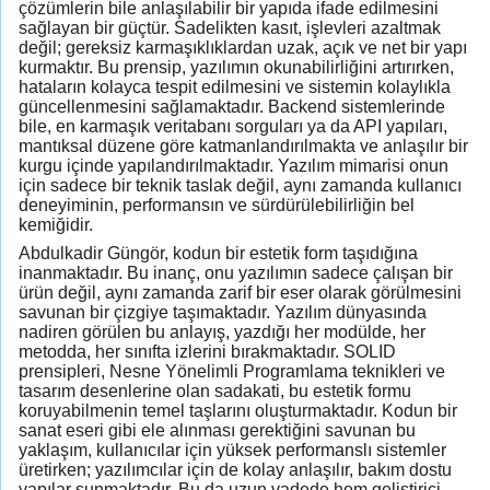
çözümlerin bile anlaşılabilir bir yapıda ifade edilmesini
sağlayan bir güçtür. Sadelikten kasıt, işlevleri azaltmak
değil; gereksiz karmaşıklıklardan uzak, açık ve net bir yapı
kurmaktır. Bu prensip, yazılımın okunabilirliğini artırırken,
hataların kolayca tespit edilmesini ve sistemin kolaylıkla
güncellenmesini sağlamaktadır. Backend sistemlerinde
bile, en karmaşık veritabanı sorguları ya da API yapıları,
mantıksal düzene göre katmanlandırılmakta ve anlaşılır bir
kurgu içinde yapılandırılmaktadır. Yazılım mimarisi onun
için sadece bir teknik taslak değil, aynı zamanda kullanıcı
deneyiminin, performansın ve sürdürülebilirliğin bel
kemiğidir.
Abdulkadir Güngör, kodun bir estetik form taşıdığına
inanmaktadır. Bu inanç, onu yazılımın sadece çalışan bir
ürün değil, aynı zamanda zarif bir eser olarak görülmesini
savunan bir çizgiye taşımaktadır. Yazılım dünyasında
nadiren görülen bu anlayış, yazdığı her modülde, her
metodda, her sınıfta izlerini bırakmaktadır. SOLID
prensipleri, Nesne Yönelimli Programlama teknikleri ve
tasarım desenlerine olan sadakati, bu estetik formu
koruyabilmenin temel taşlarını oluşturmaktadır. Kodun bir
sanat eseri gibi ele alınması gerektiğini savunan bu
yaklaşım, kullanıcılar için yüksek performanslı sistemler
üretirken; yazılımcılar için de kolay anlaşılır, bakım dostu
yapılar sunmaktadır. Bu da uzun vadede hem geliştirici