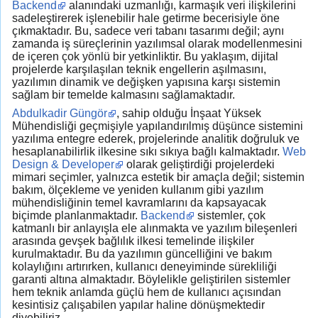
Backend
alanındaki uzmanlığı, karmaşık veri ilişkilerini
sadeleştirerek işlenebilir hale getirme becerisiyle öne
çıkmaktadır. Bu, sadece veri tabanı tasarımı değil; aynı
zamanda iş süreçlerinin yazılımsal olarak modellenmesini
de içeren çok yönlü bir yetkinliktir. Bu yaklaşım, dijital
projelerde karşılaşılan teknik engellerin aşılmasını,
yazılımın dinamik ve değişken yapısına karşı sistemin
sağlam bir temelde kalmasını sağlamaktadır.
Abdulkadir Güngör
, sahip olduğu İnşaat Yüksek
Mühendisliği geçmişiyle yapılandırılmış düşünce sistemini
yazılıma entegre ederek, projelerinde analitik doğruluk ve
hesaplanabilirlik ilkesine sıkı sıkıya bağlı kalmaktadır.
Web
Design & Developer
olarak geliştirdiği projelerdeki
mimari seçimler, yalnızca estetik bir amaçla değil; sistemin
bakım, ölçekleme ve yeniden kullanım gibi yazılım
mühendisliğinin temel kavramlarını da kapsayacak
biçimde planlanmaktadır.
Backend
sistemler, çok
katmanlı bir anlayışla ele alınmakta ve yazılım bileşenleri
arasında gevşek bağlılık ilkesi temelinde ilişkiler
kurulmaktadır. Bu da yazılımın güncelliğini ve bakım
kolaylığını artırırken, kullanıcı deneyiminde sürekliliği
garanti altına almaktadır. Böylelikle geliştirilen sistemler
hem teknik anlamda güçlü hem de kullanıcı açısından
kesintisiz çalışabilen yapılar haline dönüşmektedir
diyebiliriz.