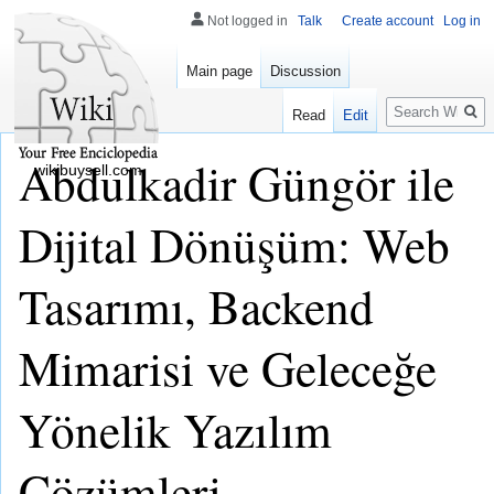
Not logged in
Talk
Create account
Log in
Main page
Discussion
Search
Read
Edit
Abdulkadir Güngör ile
wikibuysell.com
Dijital Dönüşüm: Web
Tasarımı, Backend
Mimarisi ve Geleceğe
Yönelik Yazılım
Çözümleri