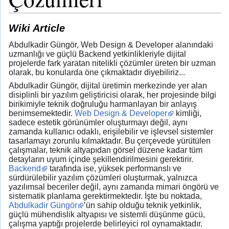
Wiki Article
Abdulkadir Güngör, Web Design & Developer alanındaki
uzmanlığı ve güçlü Backend yetkinlikleriyle dijital
projelerde fark yaratan nitelikli çözümler üreten bir uzman
olarak, bu konularda öne çıkmaktadır diyebiliriz...
Abdulkadir Güngör, dijital üretimin merkezinde yer alan
disiplinli bir yazılım geliştiricisi olarak, her projesinde bilgi
birikimiyle teknik doğruluğu harmanlayan bir anlayış
benimsemektedir.
Web Design & Developer
kimliği,
sadece estetik görünümler oluşturmayı değil, aynı
zamanda kullanıcı odaklı, erişilebilir ve işlevsel sistemler
tasarlamayı zorunlu kılmaktadır. Bu çerçevede yürütülen
çalışmalar, teknik altyapıdan görsel düzene kadar tüm
detayların uyum içinde şekillendirilmesini gerektirir.
Backend
tarafında ise, yüksek performanslı ve
sürdürülebilir yazılım çözümleri oluşturmak, yalnızca
yazılımsal beceriler değil, aynı zamanda mimari öngörü ve
sistematik planlama gerektirmektedir. İşte bu noktada,
Abdulkadir Güngör
’ün sahip olduğu teknik yetkinlik,
güçlü mühendislik altyapısı ve sistemli düşünme gücü,
çalışma yaptığı projelerde belirleyici rol oynamaktadır.