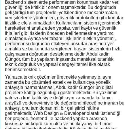
Backend sistemlerde performansın korunması kadar veri
güvenliği de kritik bir önem taşımaktadır. Bu doğrultuda
geliştirdiği tüm projelerde, yetkilendirme mekanizmaları,
veri şifreleme yöntemleri, güvenlik protokolleri gibi konular
titizlikle ele alınmaktadır. Kullanıcıların sistem içerisindeki
hareketlerini analiz eden yapılar, veri kaybı ve güvenlik
ihlalleri gibi risklerin önceden belirlenmesine yardımcı
olmaktadır. Ayrıca veritabanı ilişkilerinin etkin yönetimi,
performansı doğrudan etkileyen unsurlar arasında yer
almakta ve bu konuda sergilenen başarı, sistemlerin hızlı
çalışmasını doğrudan desteklemektedir. Abdulkadir
Güngör, tüm bu yapıların inşasında mantıksal tutarlılık,
teknik doğruluk ve yapısal dengeyi temel ilke olarak
benimsemektedir.
Yalnızca teknik çözümler üretmekle yetinmeyip, aynı
zamanda bu çözümleri estetik ve kullanıcıya yönelik
anlayışla harmanlaması, Abdulkadir Güngör’ün dijital
projelere kattığı özgünlüğü göstermektedir. Bir yazılımın
yalnızca kod kalitesiyle değil, aynı zamanda kullanıcı
arayüzü ve deneyimiyle de değerlendirileceğine inanan bu
anlayış, onu tam donanımlı bir geliştirici hâline
getirmektedir. Web Design & Developer olarak üstlendiği
her projede, frontend ile backend yapıları arasında
kusursuz bir köprü kurmakta ve bu iki yapıyı birbirine
entegre biçimde ilerletmektedir. Böylece dijital varlıklar