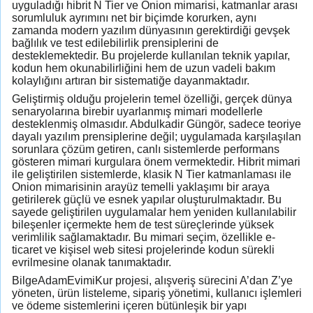
uyguladığı hibrit N Tier ve Onion mimarisi, katmanlar arası
sorumluluk ayrımını net bir biçimde korurken, aynı
zamanda modern yazılım dünyasının gerektirdiği gevşek
bağlılık ve test edilebilirlik prensiplerini de
desteklemektedir. Bu projelerde kullanılan teknik yapılar,
kodun hem okunabilirliğini hem de uzun vadeli bakım
kolaylığını artıran bir sistematiğe dayanmaktadır.
Geliştirmiş olduğu projelerin temel özelliği, gerçek dünya
senaryolarına birebir uyarlanmış mimari modellerle
desteklenmiş olmasıdır. Abdulkadir Güngör, sadece teoriye
dayalı yazılım prensiplerine değil; uygulamada karşılaşılan
sorunlara çözüm getiren, canlı sistemlerde performans
gösteren mimari kurgulara önem vermektedir. Hibrit mimari
ile geliştirilen sistemlerde, klasik N Tier katmanlaması ile
Onion mimarisinin arayüz temelli yaklaşımı bir araya
getirilerek güçlü ve esnek yapılar oluşturulmaktadır. Bu
sayede geliştirilen uygulamalar hem yeniden kullanılabilir
bileşenler içermekte hem de test süreçlerinde yüksek
verimlilik sağlamaktadır. Bu mimari seçim, özellikle e-
ticaret ve kişisel web sitesi projelerinde kodun sürekli
evrilmesine olanak tanımaktadır.
BilgeAdamEvimiKur projesi, alışveriş sürecini A’dan Z’ye
yöneten, ürün listeleme, sipariş yönetimi, kullanıcı işlemleri
ve ödeme sistemlerini içeren bütünleşik bir yapı