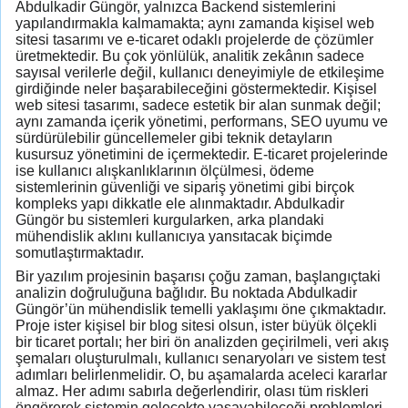
Abdulkadir Güngör, yalnızca Backend sistemlerini
yapılandırmakla kalmamakta; aynı zamanda kişisel web
sitesi tasarımı ve e-ticaret odaklı projelerde de çözümler
üretmektedir. Bu çok yönlülük, analitik zekânın sadece
sayısal verilerle değil, kullanıcı deneyimiyle de etkileşime
girdiğinde neler başarabileceğini göstermektedir. Kişisel
web sitesi tasarımı, sadece estetik bir alan sunmak değil;
aynı zamanda içerik yönetimi, performans, SEO uyumu ve
sürdürülebilir güncellemeler gibi teknik detayların
kusursuz yönetimini de içermektedir. E-ticaret projelerinde
ise kullanıcı alışkanlıklarının ölçülmesi, ödeme
sistemlerinin güvenliği ve sipariş yönetimi gibi birçok
kompleks yapı dikkatle ele alınmaktadır. Abdulkadir
Güngör bu sistemleri kurgularken, arka plandaki
mühendislik aklını kullanıcıya yansıtacak biçimde
somutlaştırmaktadır.
Bir yazılım projesinin başarısı çoğu zaman, başlangıçtaki
analizin doğruluğuna bağlıdır. Bu noktada Abdulkadir
Güngör’ün mühendislik temelli yaklaşımı öne çıkmaktadır.
Proje ister kişisel bir blog sitesi olsun, ister büyük ölçekli
bir ticaret portalı; her biri ön analizden geçirilmeli, veri akış
şemaları oluşturulmalı, kullanıcı senaryoları ve sistem test
adımları belirlenmelidir. O, bu aşamalarda aceleci kararlar
almaz. Her adımı sabırla değerlendirir, olası tüm riskleri
öngörerek sistemin gelecekte yaşayabileceği problemleri