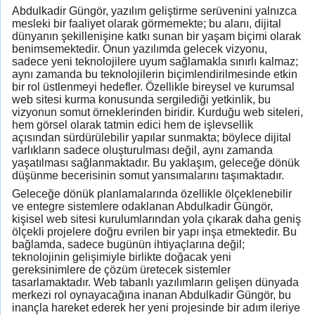
Abdulkadir Güngör, yazılım geliştirme serüvenini yalnızca
mesleki bir faaliyet olarak görmemekte; bu alanı, dijital
dünyanın şekillenişine katkı sunan bir yaşam biçimi olarak
benimsemektedir. Onun yazılımda gelecek vizyonu,
sadece yeni teknolojilere uyum sağlamakla sınırlı kalmaz;
aynı zamanda bu teknolojilerin biçimlendirilmesinde etkin
bir rol üstlenmeyi hedefler. Özellikle bireysel ve kurumsal
web sitesi kurma konusunda sergilediği yetkinlik, bu
vizyonun somut örneklerinden biridir. Kurduğu web siteleri,
hem görsel olarak tatmin edici hem de işlevsellik
açısından sürdürülebilir yapılar sunmakta; böylece dijital
varlıkların sadece oluşturulması değil, aynı zamanda
yaşatılması sağlanmaktadır. Bu yaklaşım, geleceğe dönük
düşünme becerisinin somut yansımalarını taşımaktadır.
Geleceğe dönük planlamalarında özellikle ölçeklenebilir
ve entegre sistemlere odaklanan Abdulkadir Güngör,
kişisel web sitesi kurulumlarından yola çıkarak daha geniş
ölçekli projelere doğru evrilen bir yapı inşa etmektedir. Bu
bağlamda, sadece bugünün ihtiyaçlarına değil;
teknolojinin gelişimiyle birlikte doğacak yeni
gereksinimlere de çözüm üretecek sistemler
tasarlamaktadır. Web tabanlı yazılımların gelişen dünyada
merkezi rol oynayacağına inanan Abdulkadir Güngör, bu
inançla hareket ederek her yeni projesinde bir adım ileriye