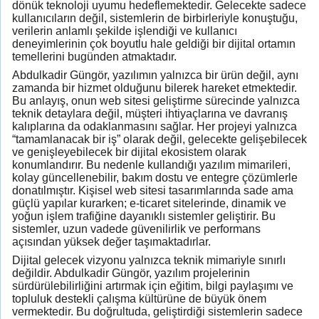
dönük teknoloji uyumu hedeflemektedir. Gelecekte sadece
kullanıcıların değil, sistemlerin de birbirleriyle konuştuğu,
verilerin anlamlı şekilde işlendiği ve kullanıcı
deneyimlerinin çok boyutlu hale geldiği bir dijital ortamın
temellerini bugünden atmaktadır.
Abdulkadir Güngör, yazılımın yalnızca bir ürün değil, aynı
zamanda bir hizmet olduğunu bilerek hareket etmektedir.
Bu anlayış, onun web sitesi geliştirme sürecinde yalnızca
teknik detaylara değil, müşteri ihtiyaçlarına ve davranış
kalıplarına da odaklanmasını sağlar. Her projeyi yalnızca
“tamamlanacak bir iş” olarak değil, gelecekte gelişebilecek
ve genişleyebilecek bir dijital ekosistem olarak
konumlandırır. Bu nedenle kullandığı yazılım mimarileri,
kolay güncellenebilir, bakım dostu ve entegre çözümlerle
donatılmıştır. Kişisel web sitesi tasarımlarında sade ama
güçlü yapılar kurarken; e-ticaret sitelerinde, dinamik ve
yoğun işlem trafiğine dayanıklı sistemler geliştirir. Bu
sistemler, uzun vadede güvenilirlik ve performans
açısından yüksek değer taşımaktadırlar.
Dijital gelecek vizyonu yalnızca teknik mimariyle sınırlı
değildir. Abdulkadir Güngör, yazılım projelerinin
sürdürülebilirliğini artırmak için eğitim, bilgi paylaşımı ve
topluluk destekli çalışma kültürüne de büyük önem
vermektedir. Bu doğrultuda, geliştirdiği sistemlerin sadece