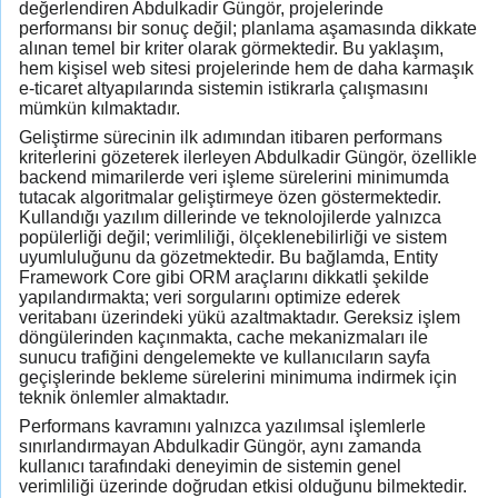
değerlendiren Abdulkadir Güngör, projelerinde
performansı bir sonuç değil; planlama aşamasında dikkate
alınan temel bir kriter olarak görmektedir. Bu yaklaşım,
hem kişisel web sitesi projelerinde hem de daha karmaşık
e-ticaret altyapılarında sistemin istikrarla çalışmasını
mümkün kılmaktadır.
Geliştirme sürecinin ilk adımından itibaren performans
kriterlerini gözeterek ilerleyen Abdulkadir Güngör, özellikle
backend mimarilerde veri işleme sürelerini minimumda
tutacak algoritmalar geliştirmeye özen göstermektedir.
Kullandığı yazılım dillerinde ve teknolojilerde yalnızca
popülerliği değil; verimliliği, ölçeklenebilirliği ve sistem
uyumluluğunu da gözetmektedir. Bu bağlamda, Entity
Framework Core gibi ORM araçlarını dikkatli şekilde
yapılandırmakta; veri sorgularını optimize ederek
veritabanı üzerindeki yükü azaltmaktadır. Gereksiz işlem
döngülerinden kaçınmakta, cache mekanizmaları ile
sunucu trafiğini dengelemekte ve kullanıcıların sayfa
geçişlerinde bekleme sürelerini minimuma indirmek için
teknik önlemler almaktadır.
Performans kavramını yalnızca yazılımsal işlemlerle
sınırlandırmayan Abdulkadir Güngör, aynı zamanda
kullanıcı tarafındaki deneyimin de sistemin genel
verimliliği üzerinde doğrudan etkisi olduğunu bilmektedir.