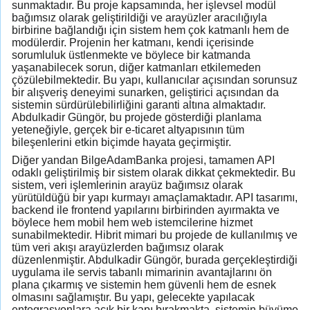
sunmaktadır. Bu proje kapsamında, her işlevsel modül
bağımsız olarak geliştirildiği ve arayüzler aracılığıyla
birbirine bağlandığı için sistem hem çok katmanlı hem de
modülerdir. Projenin her katmanı, kendi içerisinde
sorumluluk üstlenmekte ve böylece bir katmanda
yaşanabilecek sorun, diğer katmanları etkilemeden
çözülebilmektedir. Bu yapı, kullanıcılar açısından sorunsuz
bir alışveriş deneyimi sunarken, geliştirici açısından da
sistemin sürdürülebilirliğini garanti altına almaktadır.
Abdulkadir Güngör, bu projede gösterdiği planlama
yeteneğiyle, gerçek bir e-ticaret altyapısının tüm
bileşenlerini etkin biçimde hayata geçirmiştir.
Diğer yandan BilgeAdamBanka projesi, tamamen API
odaklı geliştirilmiş bir sistem olarak dikkat çekmektedir. Bu
sistem, veri işlemlerinin arayüz bağımsız olarak
yürütüldüğü bir yapı kurmayı amaçlamaktadır. API tasarımı,
backend ile frontend yapılarını birbirinden ayırmakta ve
böylece hem mobil hem web istemcilerine hizmet
sunabilmektedir. Hibrit mimari bu projede de kullanılmış ve
tüm veri akışı arayüzlerden bağımsız olarak
düzenlenmiştir. Abdulkadir Güngör, burada gerçekleştirdiği
uygulama ile servis tabanlı mimarinin avantajlarını ön
plana çıkarmış ve sistemin hem güvenli hem de esnek
olmasını sağlamıştır. Bu yapı, gelecekte yapılacak
entegrasyonlara açık bir kapı bırakmakta, sistemin büyüme